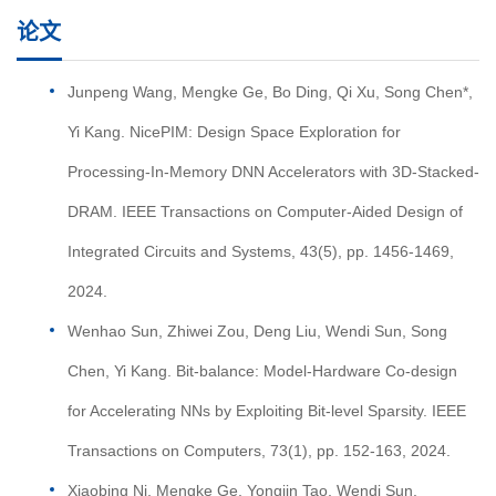
论文
Junpeng Wang, Mengke Ge, Bo Ding, Qi Xu, Song Chen*,
Yi Kang. NicePIM: Design Space Exploration for
Processing-In-Memory DNN Accelerators with 3D-Stacked-
DRAM. IEEE Transactions on Computer-Aided Design of
Integrated Circuits and Systems, 43(5), pp. 1456-1469,
2024.
Wenhao Sun, Zhiwei Zou, Deng Liu, Wendi Sun, Song
Chen, Yi Kang. Bit-balance: Model-Hardware Co-design
for Accelerating NNs by Exploiting Bit-level Sparsity. IEEE
Transactions on Computers, 73(1), pp. 152-163, 2024.
Xiaobing Ni, Mengke Ge, Yongjin Tao, Wendi Sun,