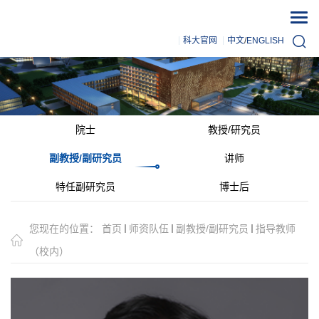
科大官网
中文
/
ENGLISH
院士
教授/研究员
副教授/副研究员
讲师
特任副研究员
博士后
您现在的位置：
首页
师资队伍
副教授/副研究员
指导教师
（校内）