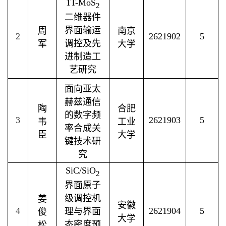
1T-MoS
2
二维器件
界面输运
周
南京
2
2621902
5
调控及先
军
大学
进制造工
艺研究
面向亚太
赫兹通信
陶
合肥
的数字频
3
2621903
5
韦
工业
率合成关
臣
大学
键技术研
究
SiC/SiO
2
界面原子
级调控机
姜
安徽
4
2621904
5
理与界面
俊
大学
态密度预
松