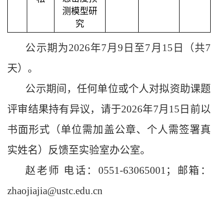
测模型研
究
公示期为
2026
年
7
月
9
日至
7
月
15
日（共
7
天）。
公示期间，
任何单位或个人对拟资助课题
评审结果持有异议，请于
202
6
年
7
月
15
日前以
书面形式（单位需加盖公章、个人需签署真
实姓名）反馈至实验室办公室。
赵老师 电话：
0551-63065001
；邮箱：
zhaojiajia
@ustc.edu.cn