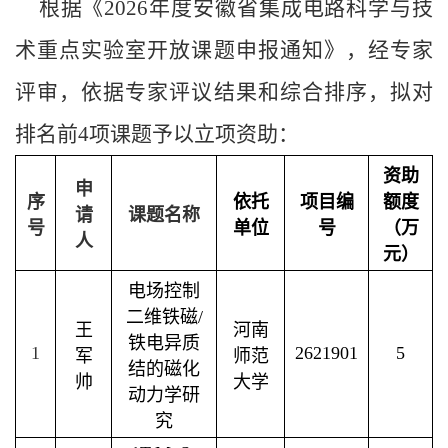
根据《
2026
年度安徽省
集成电路科学与技
术重点实验室
开放课题申报通知》，经专家
评审，依据专家评议结果和综合排序，拟对
排名前
4
项课题予以立项资助：
资助
申
序
依托
项目编
额度
请
课题名称
号
单位
号
（万
人
元）
电场控制
二维铁磁
/
王
河南
铁电异质
1
2621901
5
军
师范
结的磁化
帅
大学
动力学研
究