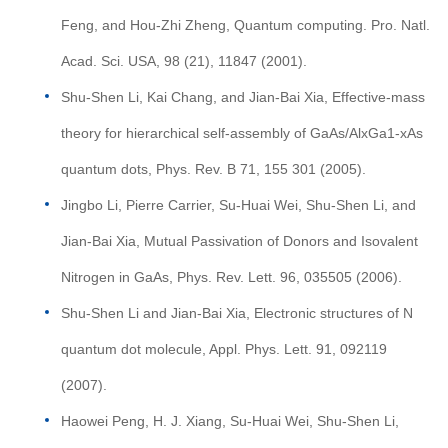
Feng, and Hou-Zhi Zheng, Quantum computing. Pro. Natl.
Acad. Sci. USA, 98 (21), 11847 (2001).
Shu-Shen Li, Kai Chang, and Jian-Bai Xia, Effective-mass
theory for hierarchical self-assembly of GaAs/AlxGa1-xAs
quantum dots, Phys. Rev. B 71, 155 301 (2005).
Jingbo Li, Pierre Carrier, Su-Huai Wei, Shu-Shen Li, and
Jian-Bai Xia, Mutual Passivation of Donors and Isovalent
Nitrogen in GaAs, Phys. Rev. Lett. 96, 035505 (2006).
Shu-Shen Li and Jian-Bai Xia, Electronic structures of N
quantum dot molecule, Appl. Phys. Lett. 91, 092119
(2007).
Haowei Peng, H. J. Xiang, Su-Huai Wei, Shu-Shen Li,