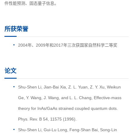
件性能预测、固态量子信息。
所获荣誉
2004年、2009年和2017年三次获国家自然科学二等奖
论文
Shu-Shen Li, Jian-Bai Xia, Z. L. Yuan, Z. Y. Xu, Weikun
Ge, Y. Wang, J. Wang, and L. L. Chang, Effective-mass
theory for InAs/GaAs strained coupled quantum dots.
Phys. Rev. B 54, 11575 (1996).
Shu-Shen Li, Gui-Lu Long, Feng-Shan Bai, Song-Lin