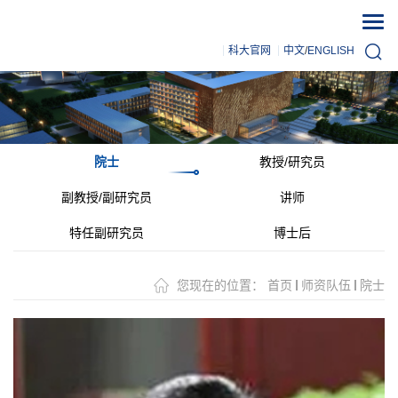
科大官网
中文
/
ENGLISH
院士
教授/研究员
副教授/副研究员
讲师
特任副研究员
博士后
您现在的位置：
首页
师资队伍
院士