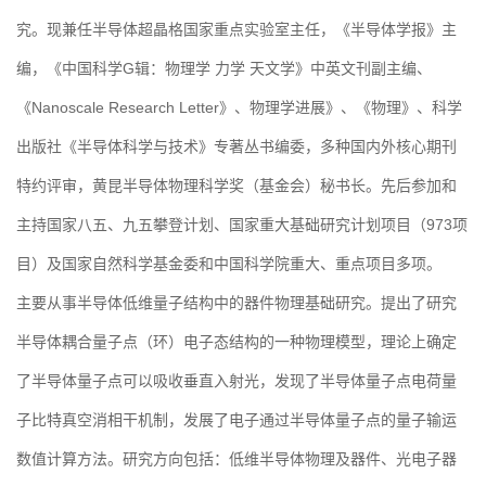
究。现兼任半导体超晶格国家重点实验室主任，《半导体学报》主
编，《中国科学G辑：物理学 力学 天文学》中英文刊副主编、
《Nanoscale Research Letter》、物理学进展》、《物理》、科学
出版社《半导体科学与技术》专著丛书编委，多种国内外核心期刊
特约评审，黄昆半导体物理科学奖（基金会）秘书长。先后参加和
主持国家八五、九五攀登计划、国家重大基础研究计划项目（973项
目）及国家自然科学基金委和中国科学院重大、重点项目多项。
主要从事半导体低维量子结构中的器件物理基础研究。提出了研究
半导体耦合量子点（环）电子态结构的一种物理模型，理论上确定
了半导体量子点可以吸收垂直入射光，发现了半导体量子点电荷量
子比特真空消相干机制，发展了电子通过半导体量子点的量子输运
数值计算方法。研究方向包括：低维半导体物理及器件、光电子器