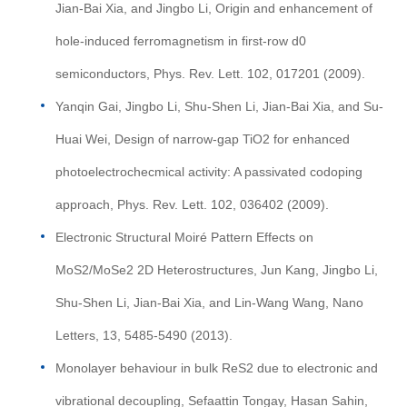
Jian-Bai Xia, and Jingbo Li, Origin and enhancement of
hole-induced ferromagnetism in first-row d0
semiconductors, Phys. Rev. Lett. 102, 017201 (2009).
Yanqin Gai, Jingbo Li, Shu-Shen Li, Jian-Bai Xia, and Su-
Huai Wei, Design of narrow-gap TiO2 for enhanced
photoelectrochecmical activity: A passivated codoping
approach, Phys. Rev. Lett. 102, 036402 (2009).
Electronic Structural Moiré Pattern Effects on
MoS2/MoSe2 2D Heterostructures, Jun Kang, Jingbo Li,
Shu-Shen Li, Jian-Bai Xia, and Lin-Wang Wang, Nano
Letters, 13, 5485-5490 (2013).
Monolayer behaviour in bulk ReS2 due to electronic and
vibrational decoupling, Sefaattin Tongay, Hasan Sahin,