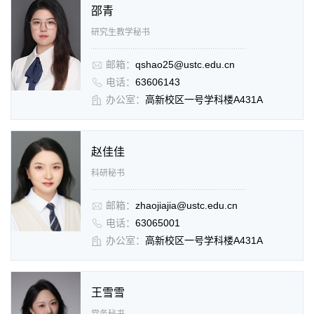
邵青
研究生教学秘书
邮箱：
qshao25@ustc.edu.cn
电话：
63606143
办公室：
高新校区一号学科楼A431A
赵佳佳
科研秘书
邮箱
：
zhaojiajia@ustc.edu.cn
电话
：
63065001
办公室
：
高新校区一号学科楼A431A
王雪雪
党务秘书