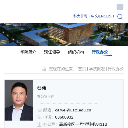
科大官网
中文
/
ENGLISH
学院简介
现任领导
组织机构
行政办公
您现在的位置：
首页
学院概况
行政办公
蔡伟
办公室主任
邮箱：
caiwei@ustc.edu.cn
电话：
63600932
办公室：
高新校区一号学科楼A431B