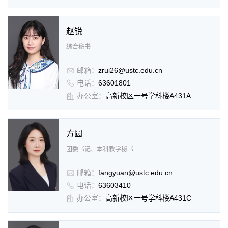
赵锐
综合秘书
邮箱：
zrui26@ustc.edu.cn
电话：
63601801
办公室：
高新校区一号学科楼A431A
方圆
团委书记、本科教学秘书
邮箱
：
fangyuan@ustc.edu.cn
电话
：
63603410
办公室
：
高新校区一号学科楼A431C