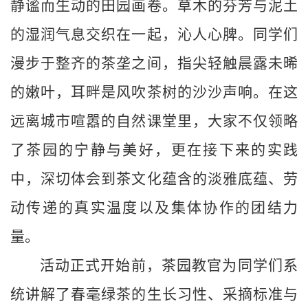
静谧而生动的田园画卷。草木的芬芳与泥土
的湿润气息交织在一起，沁人心脾。同学们
漫步于整齐的茶垄之间，指尖轻触晨露未晞
的嫩叶，耳畔是风吹茶树的沙沙声响。在这
远离城市喧嚣的自然课堂里，大家不仅领略
了茶园的宁静与美好，更在接下来的实践
中，深切体会到茶文化蕴含的淡雅底蕴、劳
动传递的真实温度以及集体协作的团结力
量。
活动正式开始前，茶园教官为同学们系
统讲解了春毫绿茶的生长习性、采摘标准与