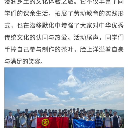
浸润乡土的文化体验之旅。它不仅丰富了同
学们的课余生活，拓展了劳动教育的实践形
式，也在潜移默化中增强了大家对中华优秀
传统文化的认同与热爱。活动尾声，同学们
手捧自己参与制作的茶叶，脸上洋溢着自豪
与满足的笑容。