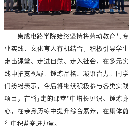
集成电路学院始终坚持将劳动教育与专
业实践、文化育人有机结合，积极引导学生
走出课堂、走进自然、走入社会，在多元实
践中拓宽视野、锤炼品格、凝聚合力。同学
们纷纷表示，今后将继续积极参与各类实践
项目，在“行走的课堂”中增长见识、锤炼身
心，在亲身历练中提升综合素养，在集体前
行中积蓄奋进力量。